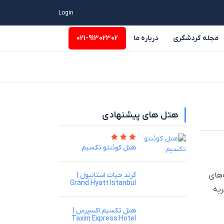
Login
مجله گردشگری
درباره ما
021-91302302
وسیه
سایر
هتل های پیشنهادی
هتل کوئنتو تکسیم
ز گزینه‌های
گرند حیات استانبول |
Grand Hyatt Istanbul
ربه
هتل تکسیم اکسپرس |
Taxim Express Hotel