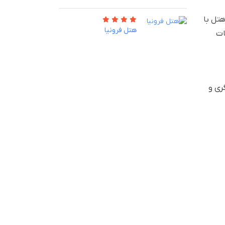
ین هتل با
هتل فرونیا
ات
ری و