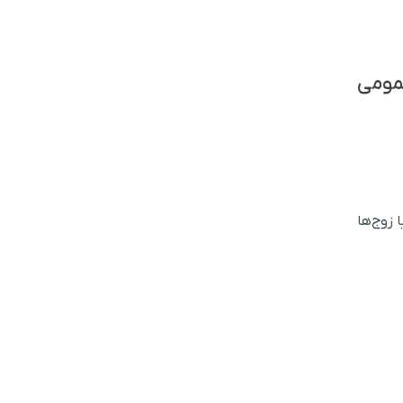
مومی
 زوج‌ها