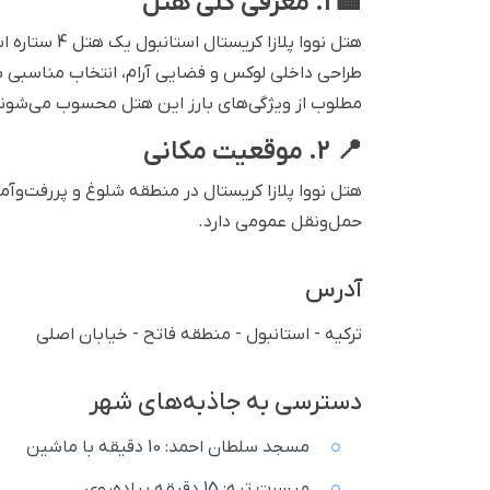
🏨 1. معرفی کلی هتل
هتل نووا پلا
طراحی داخلی لوکس و فضایی آرام، انتخاب مناسبی ب
مطلوب از ویژگی‌های بارز این هتل محسوب می‌شوند
📍 2. موقعیت مکانی
هتل نووا پلازا کریستال در منطقه شلوغ و پررفت‌وآمد
حمل‌ونقل عمومی دارد.
آدرس
ترکیه - استانبول - منطقه فاتح - خیابان اصلی
دسترسی به جاذبه‌های شهر
مسجد سلطان احمد: 10 دقیقه با ماشین
میسرت تپه: 15 دقیقه پیاده‌روی