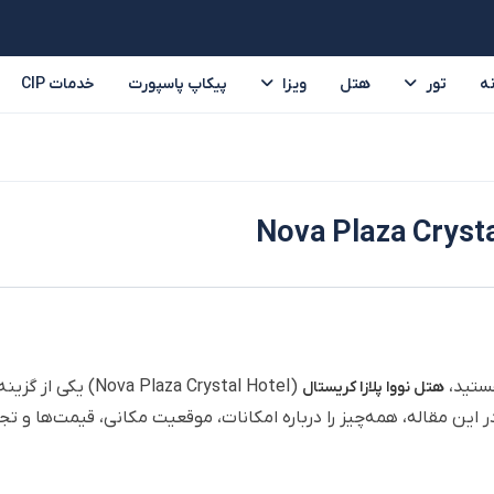
ه
تور
هتل
ویزا
پیکاپ پاسپورت
خدمات CIP
تور ترکیه
تور امارات
تایلند
سریلانکا
ر
هستید،
(Nova Plaza Crystal Hotel) یکی ا
هتل نووا پلازا کریستال
ین مقاله، همه‌چیز را درباره امکانات، موقعیت مکانی، قیمت‌ها و تج