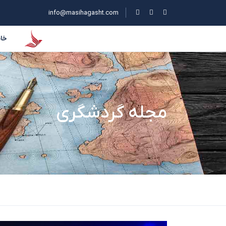
info@masihagasht.com
خان
مجله گردشگری