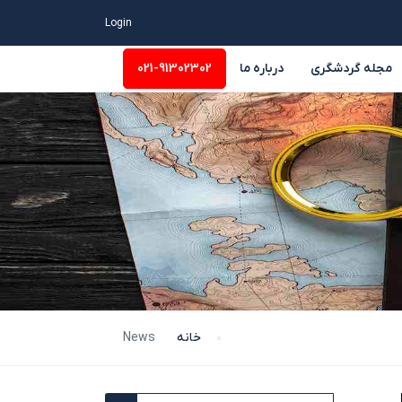
Login
مجله گردشگری
درباره ما
021-91302302
وسیه
سایر
خانه
News