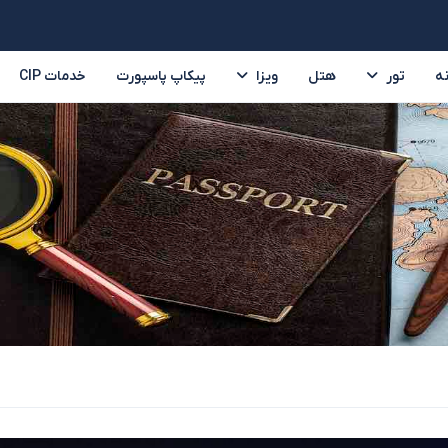
ه
تور
هتل
ویزا
پیکاپ پاسپورت
خدمات CIP
تور ترکیه
تور امارات
تایلند
سریلانکا
ر