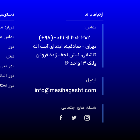
ارتباط با ما
دسترسی
تماس:
درباره ما
تماس ما
(+98) - 021 91 302 302
تهران - صادقیه، ابتدای آیت اله
تور
کاشانی، نبش نجف زاده فروتن،
هتل
پلاک ۱۳ واحد ۱۶
تور دبی
تور آنتالی
ایمیل
تور استا
info@masihagasht.com
شبکه های اجتماعی