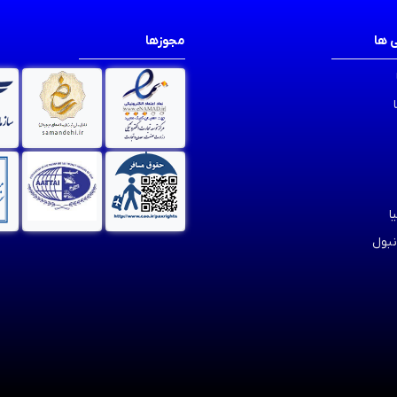
 ها
مجوزها
ا
نبول