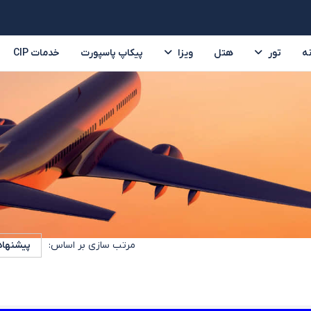
ه
تور
هتل
ویزا
پیکاپ پاسپورت
خدمات CIP
تور ترکیه
تور امارات
تایلند
سریلانکا
ر
مرتب سازی بر اساس:
پیشنها