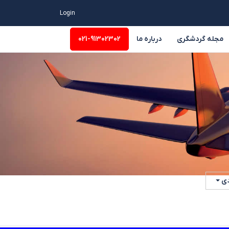
Login
مجله گردشگری
درباره ما
021-91302302
وسیه
سایر
دی