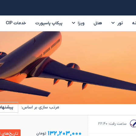
ه
تور
هتل
ویزا
پیکاپ پاسپورت
خدمات CIP
تور ترکیه
تور امارات
تایلند
سریلانکا
ر
مرتب سازی بر اساس:
پیشنها
ساعت رفت: 22:40
132,203,000
تاریخ‌های ت
تومان