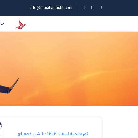
info@masihagasht.com
خان
تور فتحیه اسفند 1404 - 6 شب / معراج