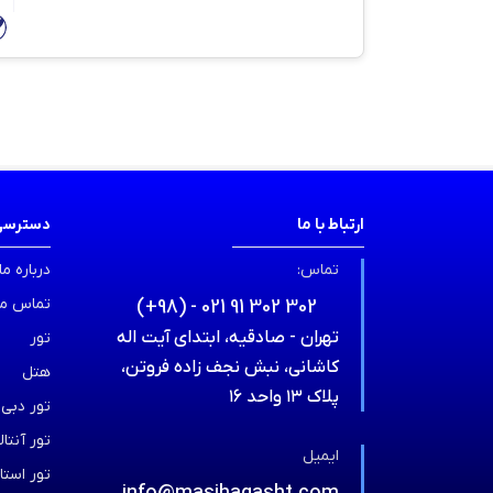
ارتباط با ما
دسترسی
تماس:
درباره ما
تماس ما
(+98) - 021 91 302 302
تهران - صادقیه، ابتدای آیت اله
تور
کاشانی، نبش نجف زاده فروتن،
هتل
پلاک ۱۳ واحد ۱۶
تور دبی
تور آنتالی
ایمیل
تور استا