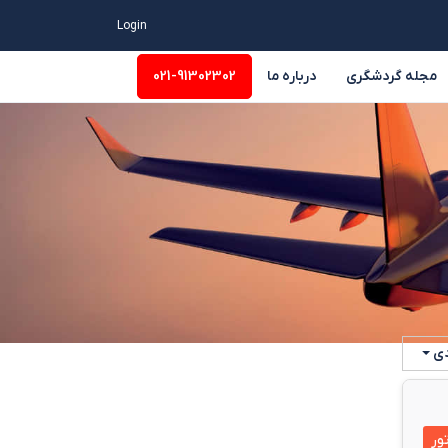
Login
مجله گردشگری
درباره ما
021-91302302
وسیه
سایر
دی
ور