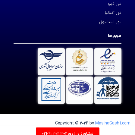
تور دبی
تور آنتالیا
تور استانبول
مجوزها
Copyright © 2024 by
MasihaGasht.com
مسیحا گشت
مشاوره و رزرو:
302 302 91-021