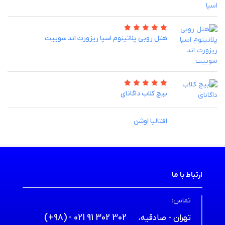
هتل روبی پلاتینوم اسپا ریزورت اند سوییت
بیچ کلاب داگانای
افتالیا اوشن
ارتباط با ما
تماس:
(+98) - 021 91 302 302
تهران - صادقیه،