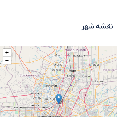
نقشه شهر
+
−