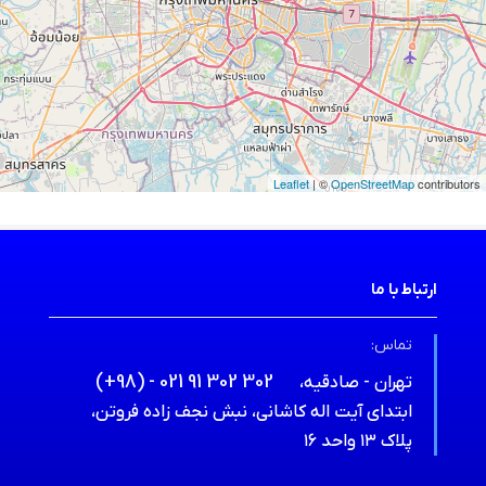
Leaflet
| ©
OpenStreetMap
contributors
ارتباط با ما
تماس:
(+98) - 021 91 302 302
تهران - صادقیه،
ابتدای آیت اله کاشانی، نبش نجف زاده فروتن،
پلاک ۱۳ واحد ۱۶