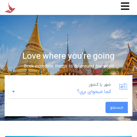
Love where you're going
Book incredible things to do around the world.
شهر یا کشور
جستجو