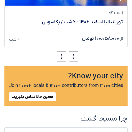
آنتالیا
تور آنتالیا اسفند 1404 - 6 شب / پگاسوس
100.058.000 تومان
از
6 شب
‹
›
Know your city?
Join 2000+ locals & 1200+ contributors from 3000 cities
همین حالا تماس بگیرید.
چرا مسیحا گشت