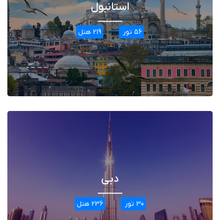
استانبول
56 تور
219 هتل
دبی
30 تور
236 هتل