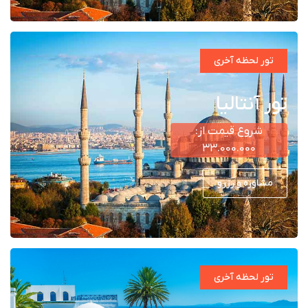
تور لحظه آخری
تور آنتالیا
شروع قیمت از:
۳۳.000.000
مشاوره و رزرو
تور لحظه آخری